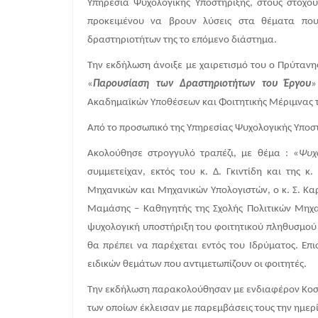
Υπηρεσία Ψυχολογικής Υποστήριξης, στους στόχου
προκειμένου να βρουν λύσεις στα θέματα που
δραστηριοτήτων της το επόμενο διάστημα.
Την εκδήλωση άνοιξε με χαιρετισμό του ο Πρύτανη
«
Παρουσίαση των Δραστηριοτήτων του Έργου
»
Ακαδημαϊκών Υποθέσεων και Φοιτητικής Μέριμνας τ
Από το προσωπικό της Υπηρεσίας Ψυχολογικής Υποστ
Ακολούθησε στρογγυλό τραπέζι, με θέμα : «
Ψυχ
συμμετείχαν, εκτός του κ. Δ. Γκιντίδη και της 
Μηχανικών και Μηχανικών Υπολογιστών, ο κ. Σ. Κα
Μαμάσης – Καθηγητής της Σχολής Πολιτικών Μηχαν
ψυχολογική υποστήριξη του φοιτητικού πληθυσμού α
θα πρέπει να παρέχεται εντός του Ιδρύματος. Επ
ειδικών θεμάτων που αντιμετωπίζουν οι φοιτητές.
Την εκδήλωση παρακολούθησαν με ενδιαφέρον Κοσμή
των οποίων έκλεισαν με παρεμβάσεις τους την ημερ