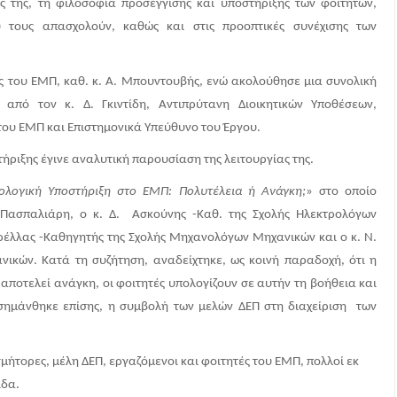
ς της, τη φιλοσοφία προσέγγισης και υποστήριξης των φοιτητών,
 τους απασχολούν, καθώς και στις προοπτικές συνέχισης των
ς του ΕΜΠ, καθ. κ. Α. Μπουντουβής, ενώ ακολούθησε μια συνολική
 από τον κ. Δ. Γκιντίδη, Αντιπρύτανη Διοικητικών Υποθέσεων,
ου ΕΜΠ και Επιστημονικά Υπεύθυνο του Έργου.
ήριξης έγινε αναλυτική παρουσίαση της λειτουργίας της.
ολογική Υποστήριξη στο ΕΜΠ: Πολυτέλεια ή Ανάγκη;
» στο οποίο
κ. Πασπαλιάρη, ο κ. Δ. Ασκούνης -Καθ. της Σχολής Ηλεκτρολόγων
ρέλλας -Καθηγητής της Σχολής Μηχανολόγων Μηχανικών και ο κ. Ν.
ικών. Κατά τη συζήτηση, αναδείχτηκε, ως κοινή παραδοχή, ότι η
ποτελεί ανάγκη, οι φοιτητές υπολογίζουν σε αυτήν τη βοήθεια και
ισημάνθηκε επίσης, η συμβολή των μελών ΔΕΠ στη διαχείριση των
τορες, μέλη ΔΕΠ, εργαζόμενοι και φοιτητές του ΕΜΠ, πολλοί εκ
ίδα.